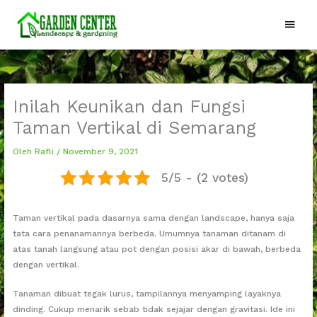
Lewati
Menu
ke
konten
Utam
Inilah Keunikan dan Fungsi
Taman Vertikal di Semarang
Oleh
Rafli
/
November 9, 2021
5/5 - (2 votes)
Taman vertikal pada dasarnya sama dengan landscape, hanya saja
tata cara penanamannya berbeda. Umumnya tanaman ditanam di
atas tanah langsung atau pot dengan posisi akar di bawah, berbeda
dengan vertikal.
Tanaman dibuat tegak lurus, tampilannya menyamping layaknya
dinding. Cukup menarik sebab tidak sejajar dengan gravitasi. Ide ini